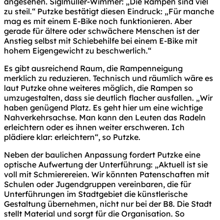
angesehen. Siglmüller-Wimmer: „Die Rampen sind viel
zu steil.“ Putzke bestätigt diesen Eindruck: „Für manche
mag es mit einem E-Bike noch funktionieren. Aber
gerade für ältere oder schwächere Menschen ist der
Anstieg selbst mit Schiebehilfe bei einem E-Bike mit
hohem Eigengewicht zu beschwerlich.“
Es gibt ausreichend Raum, die Rampenneigung
merklich zu reduzieren. Technisch und räumlich wäre es
laut Putzke ohne weiteres möglich, die Rampen so
umzugestalten, dass sie deutlich flacher ausfallen. „Wir
haben genügend Platz. Es geht hier um eine wichtige
Nahverkehrsachse. Man kann den Leuten das Radeln
erleichtern oder es ihnen weiter erschweren. Ich
plädiere klar: erleichtern“, so Putzke.
Neben der baulichen Anpassung fordert Putzke eine
optische Aufwertung der Unterführung: „Aktuell ist sie
voll mit Schmierereien. Wir könnten Patenschaften mit
Schulen oder Jugendgruppen vereinbaren, die für
Unterführungen im Stadtgebiet die künstlerische
Gestaltung übernehmen, nicht nur bei der B8. Die Stadt
stellt Material und sorgt für die Organisation. So